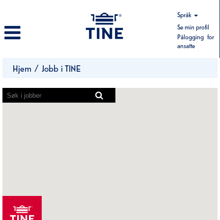
Språk
Se min profil
Pålogging for
ansatte
Ledige
Hjem
/
Jobb i TINE
Stillinger
Skjermlesere
kan
ikke
lese
følgende
søkbare
kart.